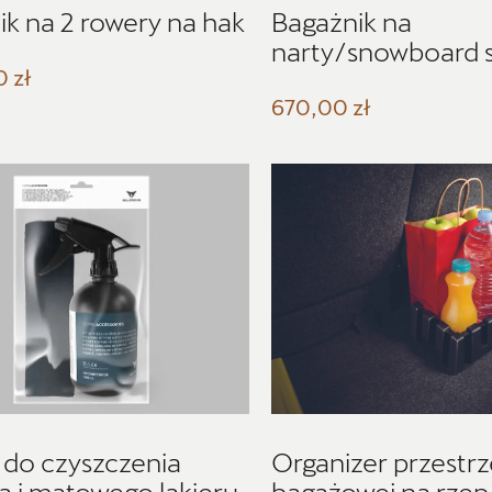
ik na 2 rowery na hak
Bagażnik na
narty/snowboard 
 zł
670,00 zł
 do czyszczenia
Organizer przestrz
a i matowego lakieru
bagażowej na rzep