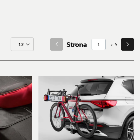
Strona
z
5
12