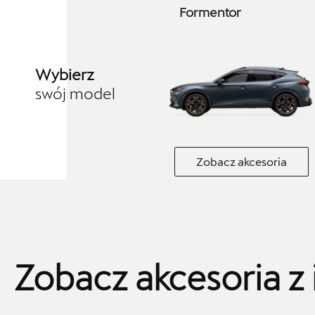
Formentor
+48 413 465 588
czesci.seat@autorudkielce.pl
Wybierz
swój model
Centrum Poznań
ul. Jadwigi Wajsówny 9, Poznań
Zobacz akcesoria
+48 618 328 230
czesci.vwcentrumpoznan@cichy-zasada.pl
Zobacz akcesoria z 
Cichy-Zasada