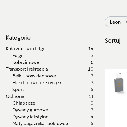
Leon
Kategorie
Sortuj
Koła zimowe i felgi
14
Felgi
3
Koła zimowe
6
Transport i rekreacja
10
Belki i boxy dachowe
2
Haki holownicze i wiązki
3
Sport
5
Ochrona
11
Chlapacze
0
Dywany gumowe
2
Dywany tekstylne
4
Maty bagażnika i pokrowce
5