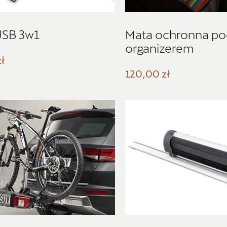
USB 3w1
Mata ochronna pod 
organizerem
zł
120,00 zł