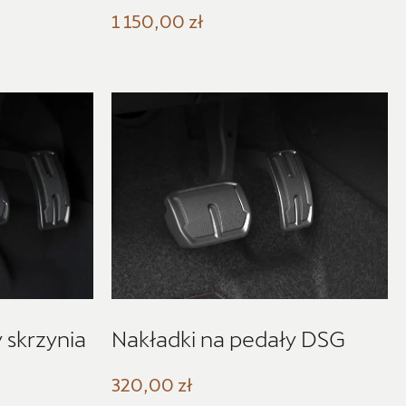
1 150,00 zł
Auto Forum 2
 skrzynia
Nakładki na pedały DSG
ul. Skrzetuskiego 11, Płock - Nowe
Gulczewo
320,00 zł