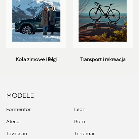
ul. Wrocławska 159, Wałbrzych
+48 662 137 964
21590.magazyn@partner.skoda.pl
Auto-Blak
Koła zimowe i felgi
Transport i rekreacja
ul. Farbiarska 25a, Warszawa
+48 228 991 966
MODELE
CZESCI.FARBIARSKA@AUTO-BLAK.PL
Formentor
Leon
Ateca
Born
Autorud Kielce
Tavascan
Terramar