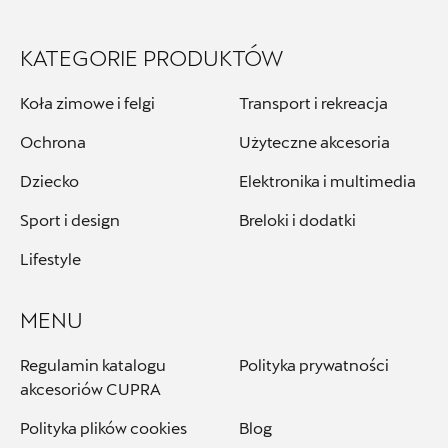
ul. Krakowska 283, Kielce
+48 413 465 588
KATEGORIE PRODUKTÓW
czesci.seat@autorudkielce.pl
Koła zimowe i felgi
Transport i rekreacja
Ochrona
Użyteczne akcesoria
Bednarek
Dziecko
Elektronika i multimedia
Sport i design
Breloki i dodatki
ul. Szczecińska 38A, Łódź
Lifestyle
+48 426 130 700
czesci.vw@bednarek.com.pl
MENU
Regulamin katalogu
Polityka prywatności
akcesoriów CUPRA
Carsed
Polityka plików cookies
Blog