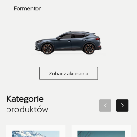
Gulczewo
Formentor
+48 784 377 454
marcin.bartkowski@autoforum.pl
Auto Group Luzar
Zobacz akcesoria
ul. Krakowska 33, Wieliczka
+48 122 527 400
seat.czesci@autoluzar.pl
Kategorie
produktów
Auto Sudety