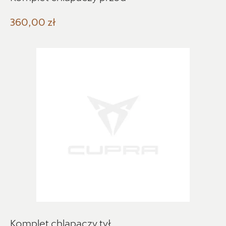
Model
360,00 zł
Generacja
Cena
Kolekcje
Komplet chlapaczy tył
Status