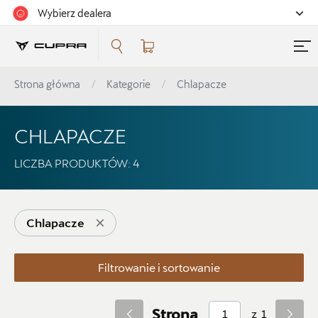
Wybierz dealera
Filtrowanie i sortowanie
Strona główna
Kategorie
Chlapacze
Sortuj
CHLAPACZE
LICZBA PRODUKTÓW:
4
Pokaż na stronie
Chlapacze
12
Filtrowanie i sortowanie
Kategorie
Strona
z
1
Koła zimowe i felgi
52