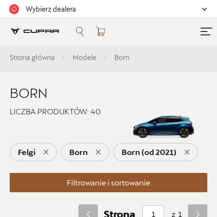
Wybierz dealera
Filtrowanie i sortowanie
Strona główna
Modele
Born
Sortuj
BORN
LICZBA PRODUKTÓW:
40
Pokaż na stronie
Felgi
Born
Born (od 2021)
12
Filtrowanie i sortowanie
Kategorie
Strona
z
1
Koła zimowe i felgi
5