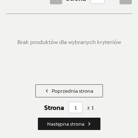
Felgi
0
Koła zimowe
5
Transport i rekreacja
6
Belki i boxy dachowe
1
Haki holownicze i wiązki
0
Brak produktów dla wybranych kryteriów
Sport
5
Ochrona
7
Chlapacze
2
Dywany gumowe
1
Dywany tekstylne
2
Maty bagażnika i pokrowce
2
Poprzednia strona
Użyteczne akcesoria
5
Bezpieczeństwo
2
Strona
z
1
Kosmetyki i narzędzia
2
Organizery
1
Następna strona
Dziecko
4
Elektronika i multimedia
3