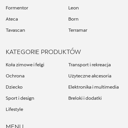
Auto Forum 2
Formentor
Leon
ul. Skrzetuskiego 11, Płock - Nowe
Ateca
Born
Gulczewo
Tavascan
Terramar
+48 784 377 454
marcin.bartkowski@autoforum.pl
KATEGORIE PRODUKTÓW
Koła zimowe i felgi
Transport i rekreacja
Auto Group Luzar
Ochrona
Użyteczne akcesoria
Dziecko
Elektronika i multimedia
ul. Krakowska 33, Wieliczka
+48 122 527 400
Sport i design
Breloki i dodatki
seat.czesci@autoluzar.pl
Lifestyle
MENU