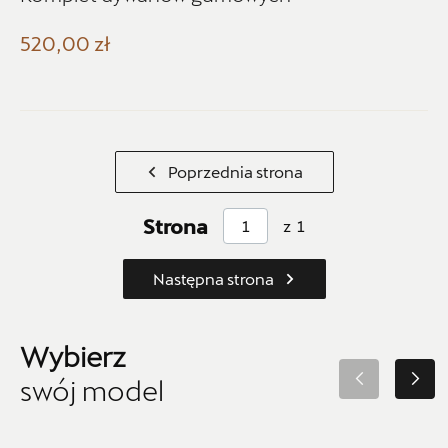
Gulczewo
520,00 zł
+48 784 377 454
marcin.bartkowski@autoforum.pl
Poprzednia strona
Auto Group Luzar
Strona
z
1
ul. Krakowska 33, Wieliczka
+48 122 527 400
Następna strona
seat.czesci@autoluzar.pl
Wybierz
swój model
Auto Sudety