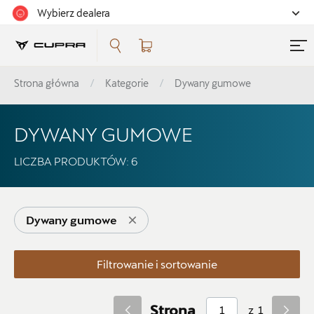
Wybierz dealera
Filtrowanie i sortowanie
Strona główna
Kategorie
Dywany gumowe
Sortuj
DYWANY GUMOWE
LICZBA PRODUKTÓW:
6
Pokaż na stronie
Dywany gumowe
12
Filtrowanie i sortowanie
Kategorie
Strona
z
1
Koła zimowe i felgi
52