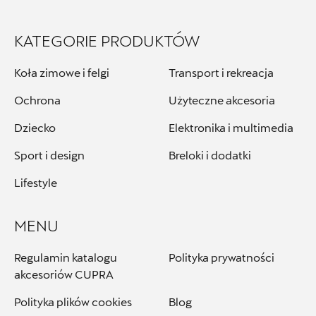
ul. Łopuszańska 72, Warszawa
+48 664 848 484
KATEGORIE PRODUKTÓW
akcesoria.warszawa@carsed.pl
Koła zimowe i felgi
Transport i rekreacja
Ochrona
Użyteczne akcesoria
Centrum Poznań
Dziecko
Elektronika i multimedia
Sport i design
Breloki i dodatki
ul. Jadwigi Wajsówny 9, Poznań
Lifestyle
+48 618 328 230
czesci.vwcentrumpoznan@cichy-zasada.pl
MENU
Regulamin katalogu
Polityka prywatności
akcesoriów CUPRA
Cichy - Zasada
Polityka plików cookies
Blog
ul. Gnieźnieńska 43a, Koszalin