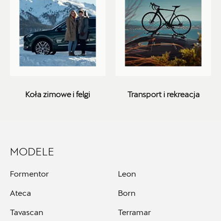
ul. Krakowska 283, Kielce
+48 413 465 588
czesci.seat@autorudkielce.pl
Bednarek
Koła zimowe i felgi
Transport i rekreacja
ul. Szczecińska 38A, Łódź
+48 426 130 700
czesci.vw@bednarek.com.pl
MODELE
Formentor
Leon
Ateca
Born
Carsed
Tavascan
Terramar