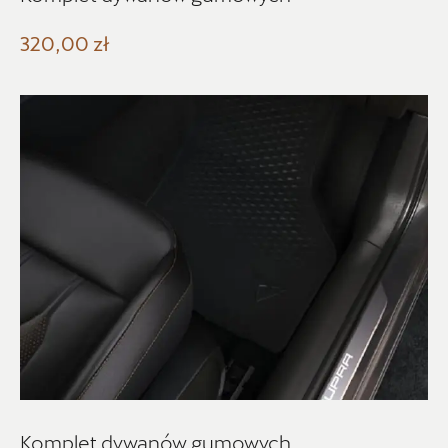
Nowość
320,00 zł
Promocja
Pokaż tylko dostępne
Filtruj
Wyczyść filtry
Komplet dywanów gumowych