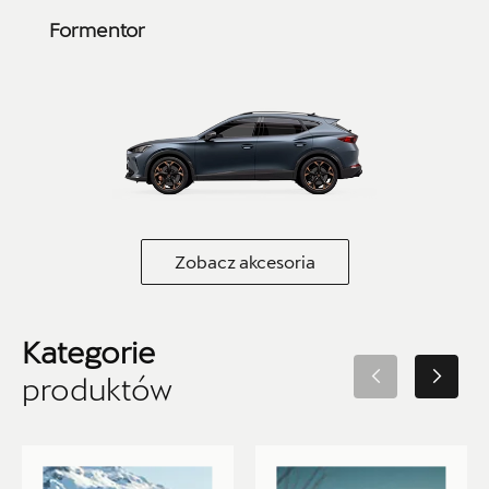
ul. Wrocławska 159, Wałbrzych
Formentor
+48 662 137 964
21590.magazyn@partner.skoda.pl
Auto-Blak
ul. Farbiarska 25a, Warszawa
Zobacz akcesoria
+48 228 991 966
CZESCI.FARBIARSKA@AUTO-BLAK.PL
Kategorie
produktów
Autorud Kielce