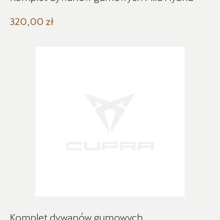
Model
320,00 zł
Generacja
Cena
Kolekcje
Komplet dywanów gumowych
Status