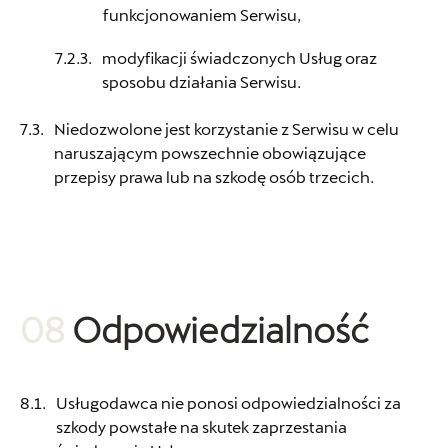
funkcjonowaniem Serwisu,
Cichy-Zasada
modyfikacji świadczonych Usług oraz
ul. Armii Krajowej 22, Piaseczno
sposobu działania Serwisu.
+48 227 262 600
Niedozwolone jest korzystanie z Serwisu w celu
sklep.vwpiaseczno@cichy-zasada.pl
naruszającym powszechnie obowiązujące
przepisy prawa lub na szkodę osób trzecich.
Cichy-Zasada Warszawa
ul. Grochowska 163, Warszawa
08
Odpowiedzialność
+48 226 116 900
czesci.warszawa@cichy-zasada.pl
Usługodawca nie ponosi odpowiedzialności za
szkody powstałe na skutek zaprzestania