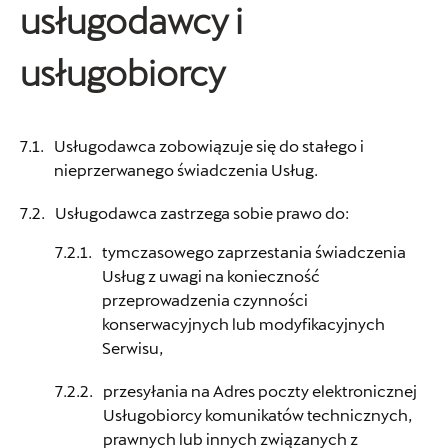
usługodawcy i
Cichy - Zasada
usługobiorcy
ul. Gnieźnieńska 43a, Koszalin
+48 943 177 930
Usługodawca zobowiązuje się do stałego i
czesci.koszalin@cichy-zasada.pl
nieprzerwanego świadczenia Usług.
Usługodawca zastrzega sobie prawo do:
tymczasowego zaprzestania świadczenia
Cichy-Zasada
Usług z uwagi na konieczność
przeprowadzenia czynności
ul. Południowa 6, Szczecin
konserwacyjnych lub modyfikacyjnych
+48 918 311 000
Serwisu,
czesci.poludniowa@cichy-zasada.pl
przesyłania na Adres poczty elektronicznej
Usługobiorcy komunikatów technicznych,
prawnych lub innych związanych z