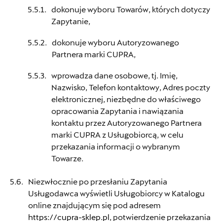
dokonuje wyboru Towarów, których dotyczy
Zapytanie,
Auto Sudety
dokonuje wyboru Autoryzowanego
ul. Wrocławska 159, Wałbrzych
Partnera marki CUPRA,
+48 662 137 964
wprowadza dane osobowe, tj. Imię,
21590.magazyn@partner.skoda.pl
Nazwisko, Telefon kontaktowy, Adres poczty
elektronicznej, niezbędne do właściwego
opracowania Zapytania i nawiązania
kontaktu przez Autoryzowanego Partnera
Auto-Blak
marki CUPRA z Usługobiorcą, w celu
przekazania informacji o wybranym
Towarze.
ul. Farbiarska 25a, Warszawa
+48 228 991 966
Niezwłocznie po przesłaniu Zapytania
Usługodawca wyświetli Usługobiorcy w Katalogu
CZESCI.FARBIARSKA@AUTO-BLAK.PL
online znajdującym się pod adresem
https://cupra-sklep.pl
, potwierdzenie przekazania