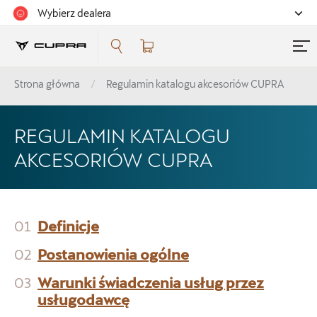
Wybierz dealera
Strona główna
Regulamin katalogu akcesoriów CUPRA
REGULAMIN KATALOGU
AKCESORIÓW CUPRA
01
Definicje
02
Postanowienia ogólne
03
Warunki świadczenia usług przez
usługodawcę