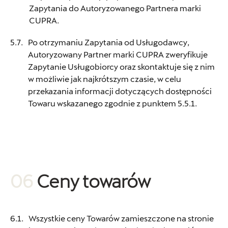
Zapytania do Autoryzowanego Partnera marki
CUPRA.
Autorud Kielce
Po otrzymaniu Zapytania od Usługodawcy,
ul. Krakowska 283, Kielce
Autoryzowany Partner marki CUPRA zweryfikuje
Zapytanie Usługobiorcy oraz skontaktuje się z nim
+48 413 465 588
w możliwie jak najkrótszym czasie, w celu
czesci.seat@autorudkielce.pl
przekazania informacji dotyczących dostępności
Towaru wskazanego zgodnie z punktem 5.5.1.
Bednarek
ul. Szczecińska 38A, Łódź
06
Ceny towarów
+48 426 130 700
czesci.vw@bednarek.com.pl
Wszystkie ceny Towarów zamieszczone na stronie