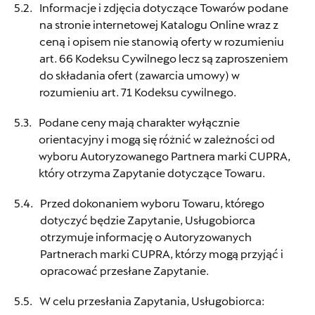
Informacje i zdjęcia dotyczące Towarów podane
Auto Forum 2
na stronie internetowej Katalogu Online wraz z
ceną i opisem nie stanowią oferty w rozumieniu
art. 66 Kodeksu Cywilnego lecz są zaproszeniem
ul. Skrzetuskiego 11, Płock - Nowe
do składania ofert (zawarcia umowy) w
Gulczewo
rozumieniu art. 71 Kodeksu cywilnego.
+48 784 377 454
Podane ceny mają charakter wyłącznie
marcin.bartkowski@autoforum.pl
orientacyjny i mogą się różnić w zależności od
wyboru Autoryzowanego Partnera marki CUPRA,
który otrzyma Zapytanie dotyczące Towaru.
Auto Group Luzar
Przed dokonaniem wyboru Towaru, którego
dotyczyć będzie Zapytanie, Usługobiorca
ul. Krakowska 33, Wieliczka
otrzymuje informację o Autoryzowanych
Partnerach marki CUPRA, którzy mogą przyjąć i
+48 122 527 400
opracować przesłane Zapytanie.
seat.czesci@autoluzar.pl
W celu przesłania Zapytania, Usługobiorca: