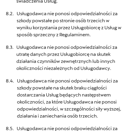
świadczenia Usług.
Dynamica
Usługodawca nie ponosi odpowiedzialności za
szkody powstałe po stronie osób trzecich w
ul. Płowiecka 17, Warszawa
wyniku korzystania przez Usługobiorcę z Usług w
+48 225 120 550
sposób sprzeczny z Regulaminem.
czesci.warszawa@dynamica.pl
Usługodawca nie ponosi odpowiedzialności za
utratę danych przez Usługobiorcę na skutek
działania czynników zewnętrznych lub innych
okoliczności niezależnych od Usługodawcy.
Dynamica
Usługodawca nie ponosi odpowiedzialności za
Jawornik 525, Myślenice
szkody powstałe na skutek braku ciągłości
dostarczania Usług będących następstwem
+48 724 909 909
okoliczności, za które Usługodawca nie ponosi
czesci@dynamica.pl
odpowiedzialności, w szczególności siły wyższej,
działania i zaniechania osób trzecich.
Usługodawca nie ponosi odpowiedzialności za