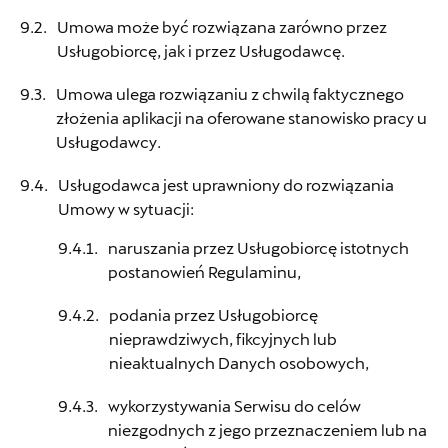
Korczyk
Umowa może być rozwiązana zarówno przez
Usługobiorcę, jak i przez Usługodawcę.
ul. Aleja gen Władysława Andersa 586,
Bielsko Biała
Umowa ulega rozwiązaniu z chwilą faktycznego
złożenia aplikacji na oferowane stanowisko pracy u
+48 664 192 427
Usługodawcy.
allegro@korczyk.com.pl
Usługodawca jest uprawniony do rozwiązania
Umowy w sytuacji:
naruszania przez Usługobiorcę istotnych
Lellek Gliwice
postanowień Regulaminu,
ul. Portowa 2, Gliwice
podania przez Usługobiorcę
nieprawdziwych, fikcyjnych lub
+48 781 781 532
nieaktualnych Danych osobowych,
czesci.seat.gliwice@lellek.com.pl
wykorzystywania Serwisu do celów
niezgodnych z jego przeznaczeniem lub na