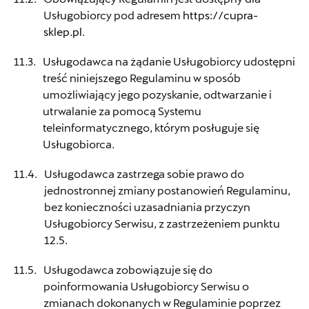
Świtoń-Paczkowski Lubin
Usługobiorcy pod adresem
https://cupra-
sklep.pl
.
ul. M. Skłodowskiej Curie 97d, Lubin
Usługodawca na żądanie Usługobiorcy udostępni
+48 609 554 473
treść niniejszego Regulaminu w sposób
czesci@switon-paczkowski.pl
umożliwiający jego pozyskanie, odtwarzanie i
utrwalanie za pomocą Systemu
teleinformatycznego, którym posługuje się
Usługobiorca.
Świtoń-Paczkowski Zielona
Usługodawca zastrzega sobie prawo do
Góra
jednostronnej zmiany postanowień Regulaminu,
bez konieczności uzasadniania przyczyn
ul. Zdrojowa 2B, Zielona Góra
Usługobiorcy Serwisu, z zastrzeżeniem punktu
+48 684 786 960
12.5.
czesci_zgora@switon-paczkowski.pl
Usługodawca zobowiązuje się do
poinformowania Usługobiorcy Serwisu o
zmianach dokonanych w Regulaminie poprzez