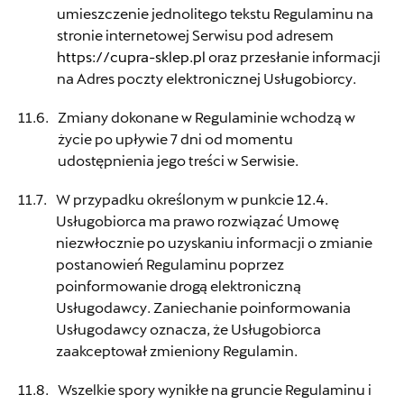
umieszczenie jednolitego tekstu Regulaminu na
Ultima
stronie internetowej Serwisu pod adresem
https://cupra-sklep.pl
oraz przesłanie informacji
ul. Cieplicka 106, Jelenia Góra
na Adres poczty elektronicznej Usługobiorcy.
+48 609 308 840
Zmiany dokonane w Regulaminie wchodzą w
czesci@ultima-auto.pl
życie po upływie 7 dni od momentu
udostępnienia jego treści w Serwisie.
W przypadku określonym w punkcie 12.4.
Usługobiorca ma prawo rozwiązać Umowę
niezwłocznie po uzyskaniu informacji o zmianie
postanowień Regulaminu poprzez
poinformowanie drogą elektroniczną
Usługodawcy. Zaniechanie poinformowania
Usługodawcy oznacza, że Usługobiorca
zaakceptował zmieniony Regulamin.
Wszelkie spory wynikłe na gruncie Regulaminu i