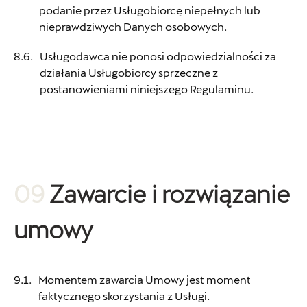
podanie przez Usługobiorcę niepełnych lub
G&G Auto Lublin
nieprawdziwych Danych osobowych.
ul. Piasecka 20A, Świdnik
Usługodawca nie ponosi odpowiedzialności za
+48 509 226 646
działania Usługobiorcy sprzeczne z
postanowieniami niniejszego Regulaminu.
jacek.malinowski@ggautolublin.pl
G&G Auto Rzeszów
09
Zawarcie i rozwiązanie
ul. Lubelska 50E/50C, Rzeszów
umowy
+48 178 607 000
rafal.kopiec@ggautorzeszow.pl
Momentem zawarcia Umowy jest moment
faktycznego skorzystania z Usługi.