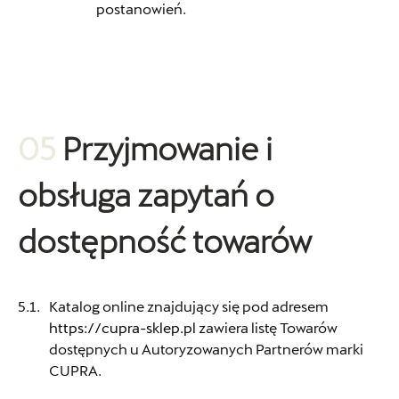
postanowień.
AUTO GAZDA Bielsko-Biała
ul. Warszawska 330, Bielsko-Biała
+48 334 448 800
05
Przyjmowanie i
artur.boron@cupra.auto-gazda.pl
obsługa zapytań o
Auto BZ
dostępność towarów
ul. Brzezińska 17, Łódź
Katalog online znajdujący się pod adresem
+48 422 144 586
https://cupra-sklep.pl
zawiera listę Towarów
czesci.brzezinska@zimny.com.pl
dostępnych u Autoryzowanych Partnerów marki
CUPRA.