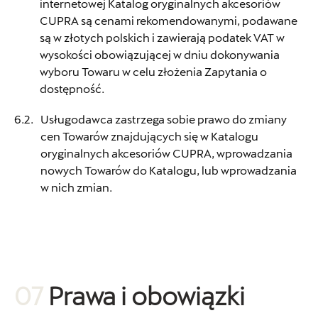
internetowej Katalog oryginalnych akcesoriów
CUPRA są cenami rekomendowanymi, podawane
Carsed
są w złotych polskich i zawierają podatek VAT w
wysokości obowiązującej w dniu dokonywania
ul. Łopuszańska 72, Warszawa
wyboru Towaru w celu złożenia Zapytania o
dostępność.
+48 664 848 484
akcesoria.warszawa@carsed.pl
Usługodawca zastrzega sobie prawo do zmiany
cen Towarów znajdujących się w Katalogu
oryginalnych akcesoriów CUPRA, wprowadzania
nowych Towarów do Katalogu, lub wprowadzania
Centrum Poznań
w nich zmian.
ul. Jadwigi Wajsówny 9, Poznań
+48 618 328 230
czesci.vwcentrumpoznan@cichy-zasada.pl
07
Prawa i obowiązki