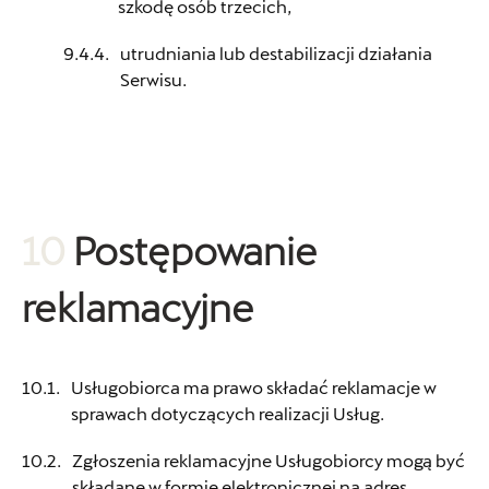
szkodę osób trzecich,
Lellek Opole
utrudniania lub destabilizacji działania
Serwisu.
ul. Opolska 2c, Opole
+48 774 007 032
shop@lellek.com.pl
10
Postępowanie
Motorpol Wrocław
reklamacyjne
al. Karkonoska 81, Wrocław
+48 717 885 799
Usługobiorca ma prawo składać reklamacje w
sklep@motorpolwroclaw.pl
sprawach dotyczących realizacji Usług.
Zgłoszenia reklamacyjne Usługobiorcy mogą być
składane w formie elektronicznej na adres