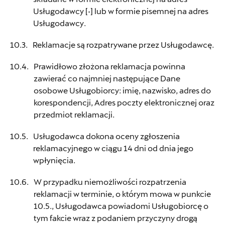
Plichta Gdynia
Usługodawcy [•] lub w formie pisemnej na adres
Usługodawcy.
ul. Morska 318, Gdynia
Reklamacje są rozpatrywane przez Usługodawcę.
+48 785 334 942
Prawidłowo złożona reklamacja powinna
czescigdynia@plichta.com.pl
zawierać co najmniej następujące Dane
osobowe Usługobiorcy: imię, nazwisko, adres do
korespondencji, Adres poczty elektronicznej oraz
przedmiot reklamacji.
Pol-Car Poznań
Usługodawca dokona oceny zgłoszenia
reklamacyjnego w ciągu 14 dni od dnia jego
ul. Obornicka 150, Poznań - Suchy Las
wpłynięcia.
+48 618 732 290
W przypadku niemożliwości rozpatrzenia
cupra.czesci@pol-car.pl
reklamacji w terminie, o którym mowa w punkcie
10.5., Usługodawca powiadomi Usługobiorcę o
tym fakcie wraz z podaniem przyczyny drogą