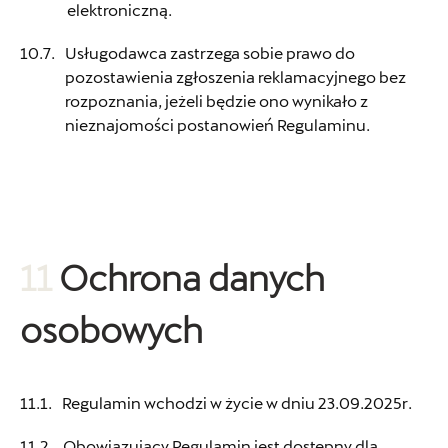
elektroniczną.
Rzepecki-Mroczkowski
Usługodawca zastrzega sobie prawo do
ul. Wiatraczna 5, Poznań
pozostawienia zgłoszenia reklamacyjnego bez
rozpoznania, jeżeli będzie ono wynikało z
+48 618 711 821
nieznajomości postanowień Regulaminu.
czesci@rzepeckimroczkowski.pl
STER Sp. z o.o.
11
Ochrona danych
ul. Warszawska 222, Radom
osobowych
+48 483 655 529
czesci@ster.pl
Regulamin wchodzi w życie w dniu 23.09.2025r.
Obowiązujący Regulamin jest dostępny dla